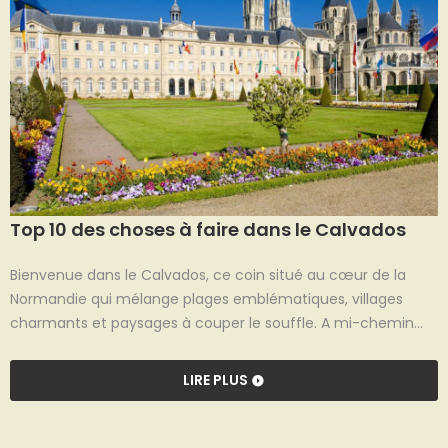
Top 10 des choses à faire dans le Calvados
Bienvenue dans le Calvados, ce coin situé au cœur de la
Normandie qui mélange plages emblématiques, villages
charmants et paysages à couper le souffle. A mi-chemin
entre terre et mer, c’est la destination parfaite pour un
week-end dépaysant ou des vacances riches en
LIRE PLUS
découvertes. Vous vous demandez que faire dans le
Calvados ? Suivez-nous dans cette aventure où chaque
étape révèle une nouvelle facette de ce territoire captivant