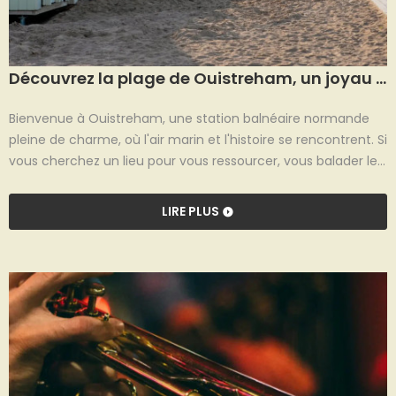
Découvrez la plage de Ouistreham, un joyau de la côte nacre
Bienvenue à Ouistreham, une station balnéaire normande
pleine de charme, où l'air marin et l'histoire se rencontrent. Si
vous cherchez un lieu pour vous ressourcer, vous balader les
pieds dans l'eau ou revivre un pan de notre histoire, la plage
de Ouistreham est la destination idéale. Connue pour son
LIRE PLUS
sable fin et son ambiance conviviale, cette plage de
Ouistreham est l'endroit parfait pour une escapade
mémorable, que vous soyez de la région ou de